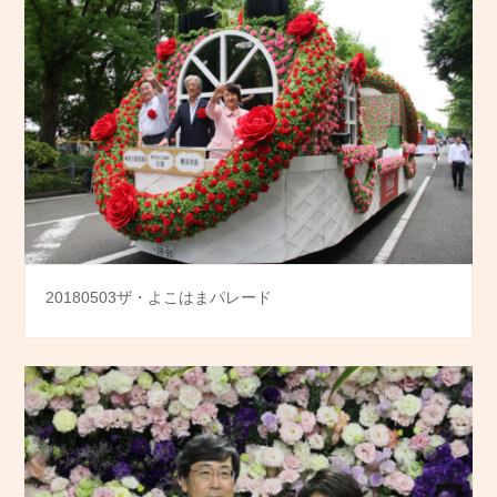
20180503ザ・よこはまパレード